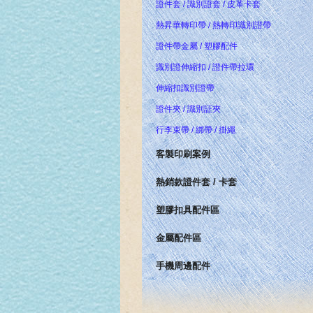
證件套 / 識別證套 / 皮革卡套
熱昇華轉印帶 / 熱轉印識別證帶
證件帶金屬 / 塑膠配件
識別證伸縮扣 / 證件帶拉環
伸縮扣識別證帶
證件夾 / 識別証夾
行李束帶 / 綁帶 / 掛繩
客製印刷案例
熱銷款證件套 / 卡套
塑膠扣具配件區
金屬配件區
手機周邊配件