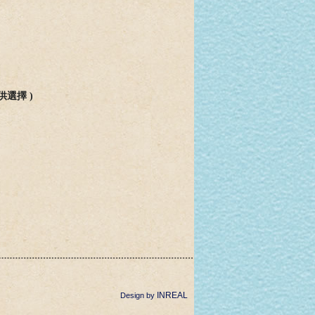
供
選
擇
)
INREAL
Design by