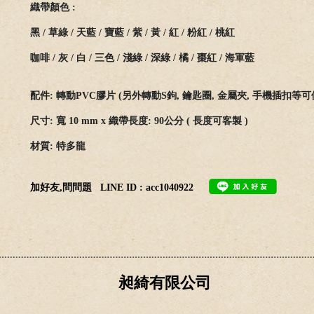
織
帶
顏
色
:
黑 / 草綠 / 天藍 / 寶藍 / 紫 / 黃 / 紅 / 粉紅 / 桃紅
咖啡 / 灰 / 白 / 三色 / 淺綠 / 深綠 / 橘 / 棗紅 / 海軍藍
配
件
: 轉動PVC膠片 (
另
外
轉
動
S
鉤
,
鑰
匙
圈
, 金屬夾,
手
機
插
扣
等
可
尺寸
: 寬 10 mm x
織
帶
長
度
: 90
公分 ( 長度可客製 )
材質
:
特
多龍
加好友,問問題
LINE ID : acc1040922
昶綺有限公司