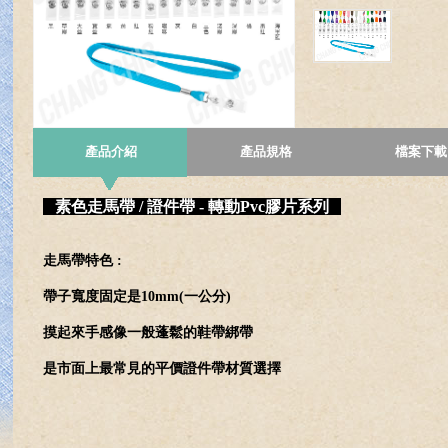
產品介紹
產品規格
檔案下載
素色走馬帶 / 證件帶 - 轉動Pvc膠片系列
走馬帶特色 :
帶子寬度固定是10mm(一公分)
摸起來手感像一般蓬鬆的鞋帶綁帶
是市面上最常見的平價證件帶材質選擇