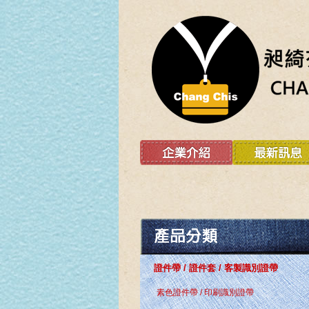
證件帶 / 證件套 / 客製識別證帶
素色證件帶 / 印刷識別證帶