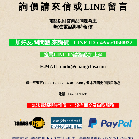
詢 價 請 來 信 或 LINE 留 言
電話以回答商品問題為主
無法電話即時報價
加好友,問問題,來詢價 - LINE ID : @acc1040922
搜尋LINE ID請務必加上@
E-MAIL : info@changchis.com
週一至週五10:00-12:00 / 13:30-17:00，週末及國定例假日休息
電話
: 04-23130699
無法電話即時報價 / 沒有面交及自取服務
瀏覽本網站建議使用 IE 8.0 或以上版本。最佳螢幕解析度設定為1024x768.