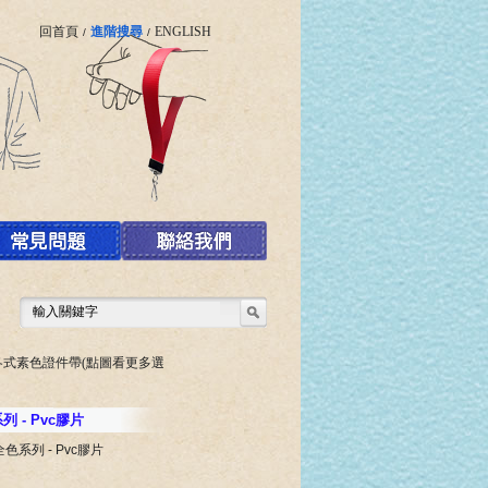
回首頁
進階搜尋
ENGLISH
/
/
各式素色證件帶(點圖看更多選
列 - Pvc膠片
全色系列 - Pvc膠片