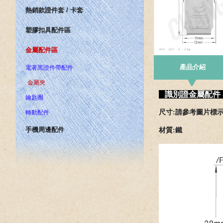
熱銷款證件套 / 卡套
塑膠扣具配件區
金屬配件區
產品介紹
電著黑證件帶配件
金屬夾
識別證金屬配件 
鑰匙圈
尺寸:請參考圖片標
轉動配件
手機周邊配件
材質:鐵