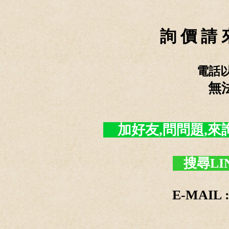
詢 價 請 
電話
無
加好友,問問題,來詢價 -
搜尋LI
E-MAIL :