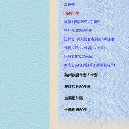
高速帶
熱轉印帶
飄帶 / 行李飄帶 / 手腕帶
雙配件識別證件帶
證件套 / 識別證套客製化印刷製作
伸縮拉環扣 / 伸縮扣 / 易拉扣
宗教文化客製商品
商品包裝(僅供訂單加購單包裝用)
熱銷款證件套 / 卡套
塑膠扣具配件區
金屬配件區
手機周邊配件