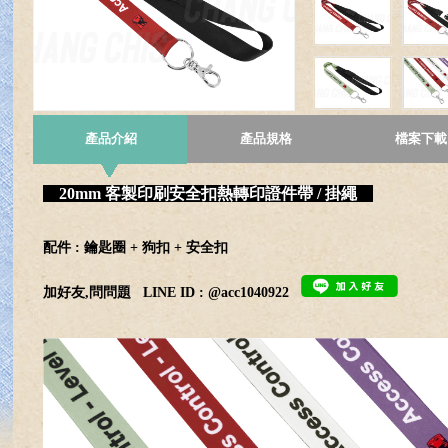
產品介紹
產品規格
檔案下載
20mm 客製印刷安全扣熱轉印證件帶 / 掛繩
配件 : 鑰匙圈 + 狗扣 + 安全扣
加好友,問問題
LINE ID : @acc1040922