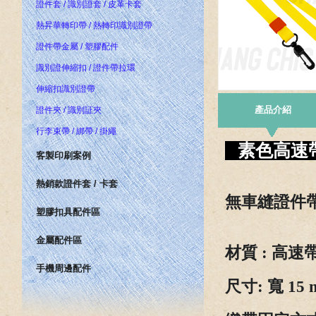
證件套 / 識別證套 / 皮革卡套
熱昇華轉印帶 / 熱轉印識別證帶
證件帶金屬 / 塑膠配件
識別證伸縮扣 / 證件帶拉環
伸縮扣識別證帶
產品介紹
證件夾 / 識別証夾
行李束帶 / 綁帶 / 掛繩
素色高速帶
客製印刷案例
熱銷款證件套 / 卡套
無車縫證件
塑膠扣具配件區
金屬配件區
材質 : 高速
手機周邊配件
尺寸
: 寬 15