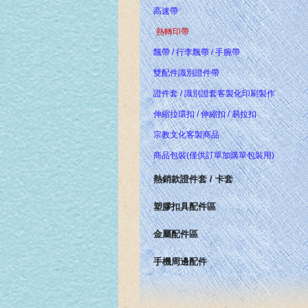
高速帶
熱轉印帶
飄帶 / 行李飄帶 / 手腕帶
雙配件識別證件帶
證件套 / 識別證套客製化印刷製作
伸縮拉環扣 / 伸縮扣 / 易拉扣
宗教文化客製商品
商品包裝(僅供訂單加購單包裝用)
熱銷款證件套 / 卡套
塑膠扣具配件區
金屬配件區
手機周邊配件