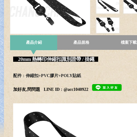
產品介紹
產品規格
檔案下載
20mm 熱轉印伸縮扣識別證帶 / 掛繩
配件 : 伸縮扣+PVC膠片+POLY貼紙
加好友,問問題
LINE ID : @acc1040922