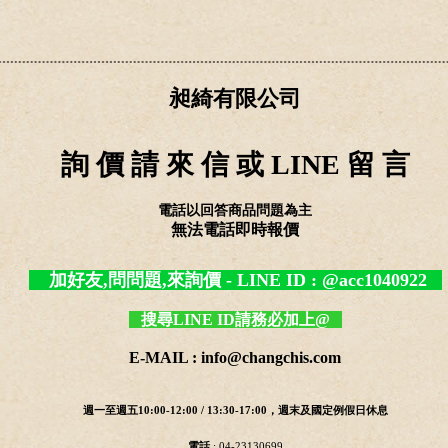
昶綺有限公司
詢 價 請 來 信 或 LINE 留 言
電話以回答商品問題為主
無法電話即時報價
加好友,問問題,來詢價 - LINE ID : @acc1040922
搜尋LINE ID請務必加上@
E-MAIL : info@changchis.com
週一至週五10:00-12:00 / 13:30-17:00，週末及國定例假日休息
電話
: 04-23130699