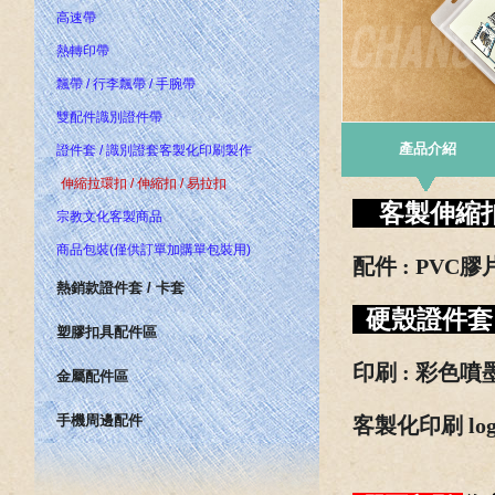
高速帶
熱轉印帶
飄帶 / 行李飄帶 / 手腕帶
雙配件識別證件帶
產品介紹
證件套 / 識別證套客製化印刷製作
伸縮拉環扣 / 伸縮扣 / 易拉扣
客製伸縮
宗教文化客製商品
商品包裝(僅供訂單加購單包裝用)
配件 : PVC
熱銷款證件套 / 卡套
硬殼證件套 
塑膠扣具配件區
印刷 : 彩色噴
金屬配件區
手機周邊配件
客製化印刷 log