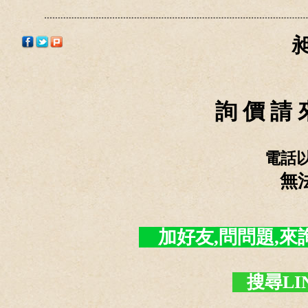
詢 價 請 
電話
無
加好友,問問題,來詢價 -
搜尋LI