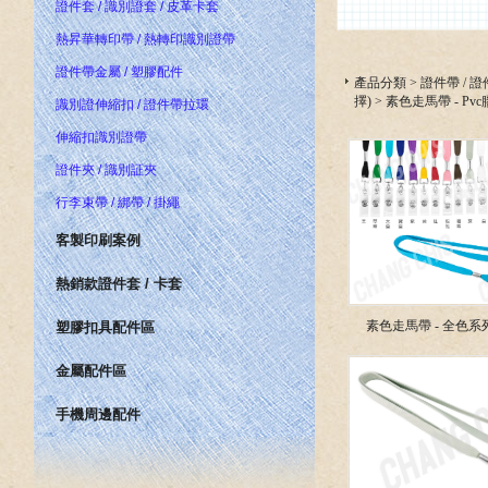
證件套 / 識別證套 / 皮革卡套
熱昇華轉印帶 / 熱轉印識別證帶
證件帶金屬 / 塑膠配件
產品分類
>
證件帶 / 
擇)
>
素色走馬帶 - Pv
識別證伸縮扣 / 證件帶拉環
伸縮扣識別證帶
證件夾 / 識別証夾
行李束帶 / 綁帶 / 掛繩
客製印刷案例
熱銷款證件套 / 卡套
素色走馬帶 - 全色系列 
塑膠扣具配件區
金屬配件區
手機周邊配件