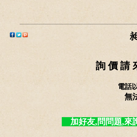
詢 價 請 
電話
無
加好友,問問題,來詢價 -