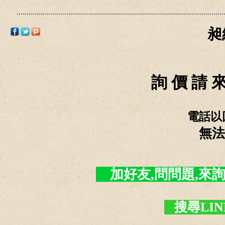
昶
詢 價 請 來
電話以
無法
加好友,問問題,來詢價 - 
搜尋LIN