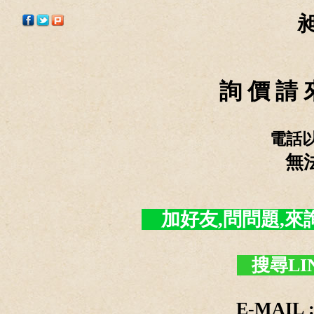
詢 價 請 
電話
無
加好友,問問題,來詢價 -
搜尋LI
E-MAIL :