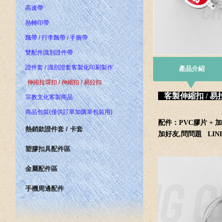
高速帶
熱轉印帶
飄帶 / 行李飄帶 / 手腕帶
雙配件識別證件帶
證件套 / 識別證套客製化印刷製作
產品介紹
伸縮拉環扣 / 伸縮扣 / 易拉扣
客製伸縮扣 / 易
宗教文化客製商品
商品包裝(僅供訂單加購單包裝用)
配件：PVC膠片 +
熱銷款證件套 / 卡套
加好友,問問題
LINE
塑膠扣具配件區
金屬配件區
手機周邊配件