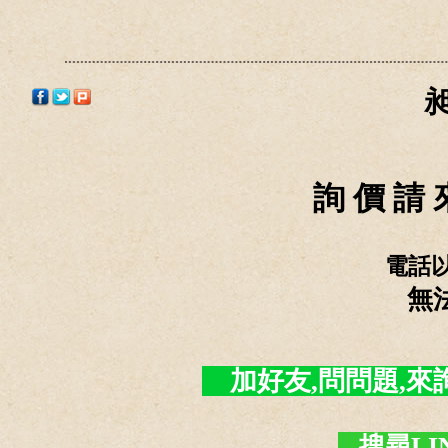
詢 價 請 
電話
無
加好友,問問題,來詢價 -
搜尋LI