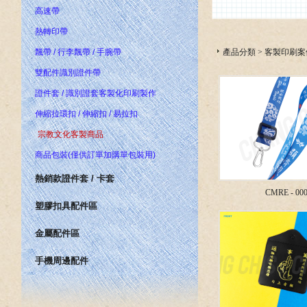
高速帶
熱轉印帶
產品分類
>
客製印刷案
飄帶 / 行李飄帶 / 手腕帶
雙配件識別證件帶
證件套 / 識別證套客製化印刷製作
伸縮拉環扣 / 伸縮扣 / 易拉扣
宗教文化客製商品
商品包裝(僅供訂單加購單包裝用)
熱銷款證件套 / 卡套
CMRE - 00
塑膠扣具配件區
金屬配件區
手機周邊配件