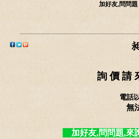
加好友,問問
詢 價 請 
電話
無
加好友,問問題,來詢價 -