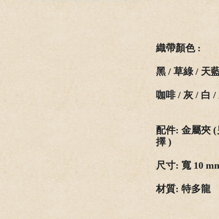
織
帶
顏
色
:
黑 / 草綠 / 天藍 
咖啡 / 灰 / 白 
配
件
: 金屬夾 (
擇
)
尺寸
: 寬 10 m
材質
:
特
多龍