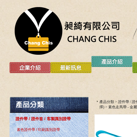
產品分類
>
證件帶 / 
擇)
>
素色走馬帶 - 金
證件帶 / 證件套 / 客製識別證帶
素色證件帶 / 印刷識別證帶