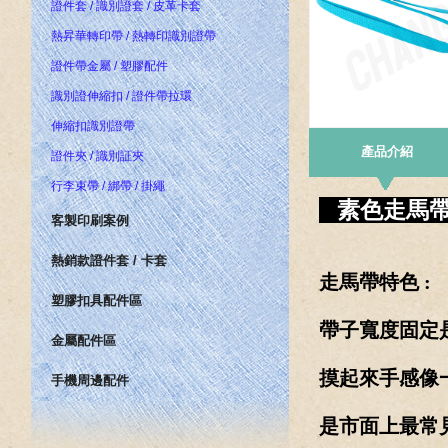
證件套 / 識別證套 / 皮革卡套
熱昇華轉印帶 / 熱轉印識別證帶
證件帶金屬 / 塑膠配件
識別證伸縮扣 / 證件帶拉環
伸縮扣識別證帶
產品介紹
證件夾 / 識別証夾
行李束帶 / 綁帶 / 掛繩
素色走馬帶 
客製印刷案例
熱銷款證件套 / 卡套
走馬帶特色 :
塑膠扣具配件區
帶子寬度固定是
金屬配件區
摸起來手感像
手機周邊配件
是市面上最常