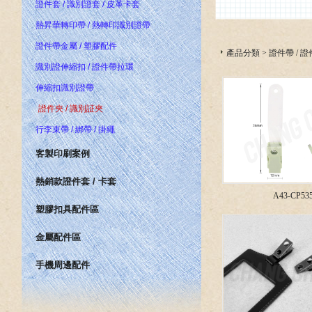
證件套 / 識別證套 / 皮革卡套
熱昇華轉印帶 / 熱轉印識別證帶
證件帶金屬 / 塑膠配件
產品分類
>
證件帶 / 
識別證伸縮扣 / 證件帶拉環
伸縮扣識別證帶
證件夾 / 識別証夾
行李束帶 / 綁帶 / 掛繩
客製印刷案例
熱銷款證件套 / 卡套
A43-CP53
塑膠扣具配件區
金屬配件區
手機周邊配件