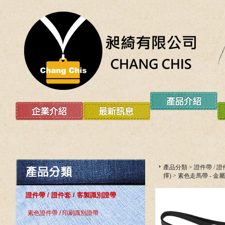
產品分類
>
證件帶 / 
擇)
>
素色走馬帶 - 金
證件帶 / 證件套 / 客製識別證帶
素色證件帶 / 印刷識別證帶