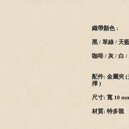
織
帶
顏
色
:
黑 / 草綠 / 天藍 
咖啡 / 灰 / 白 
配
件
: 金屬夾 (
擇
)
尺寸
: 寬 10 m
材質
:
特
多龍