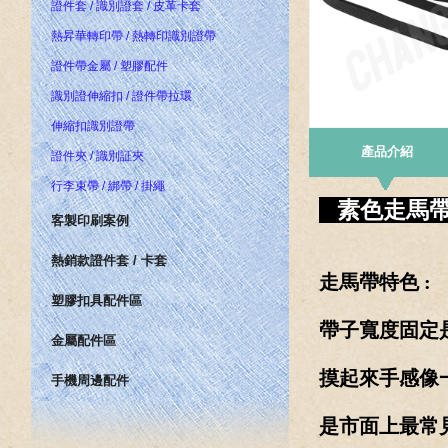
證件套 / 識別證套 / 皮革卡套
熱昇華轉印帶 / 熱轉印識別證帶
證件帶金屬 / 塑膠配件
識別證伸縮扣 / 證件帶拉環
伸縮扣識別證帶
產品介紹
證件夾 / 識別証夾
行李束帶 / 綁帶 / 掛繩
素色走馬帶 
客製印刷案例
熱銷款證件套 / 卡套
走馬帶特色 :
塑膠扣具配件區
帶子寬度固定是
金屬配件區
摸起來手感像
手機周邊配件
是市面上最常