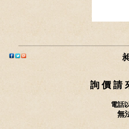
詢 價 請 
電話
無