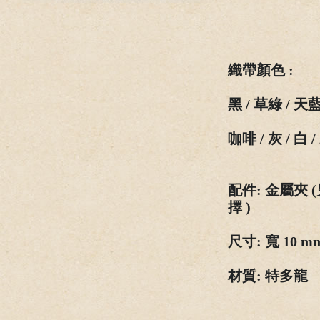
織
帶
顏
色
:
黑 / 草綠 / 天藍 
咖啡 / 灰 / 白 
配
件
: 金屬夾 (
擇
)
尺寸
: 寬 10 m
材質
:
特
多龍