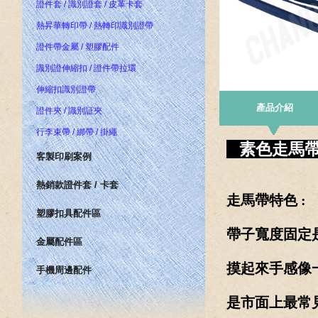
證件套 / 識別證套 / 皮革卡套
熱昇華轉印帶 / 熱轉印識別證帶
證件帶金屬 / 塑膠配件
識別證伸縮扣 / 證件帶拉環
伸縮扣識別證帶
產品介紹
證件夾 / 識別証夾
行李束帶 / 綁帶 / 掛繩
素色走馬帶 
客製印刷案例
熱銷款證件套 / 卡套
走馬帶特色 :
塑膠扣具配件區
帶子寬度固定是
金屬配件區
摸起來手感像
手機周邊配件
是市面上最常