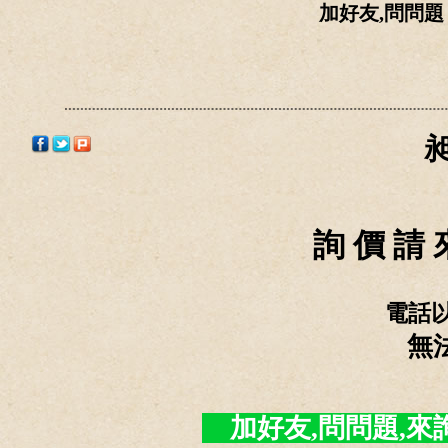
加好友,問問
詢 價 請 
電話
無
加好友,問問題,來詢價 -