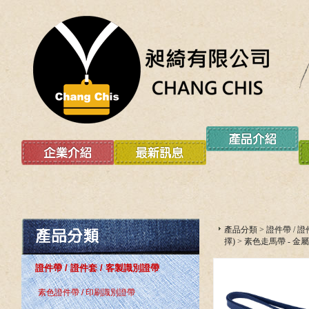
產品分類
>
證件帶 / 
擇)
>
素色走馬帶 - 金
證件帶 / 證件套 / 客製識別證帶
素色證件帶 / 印刷識別證帶