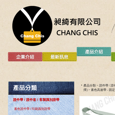
產品分類
>
證件帶 / 
擇)
>
素色高速帶 - 固
證件帶 / 證件套 / 客製識別證帶
素色證件帶 / 印刷識別證帶