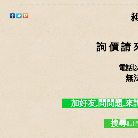
詢 價 請 
電話
無
加好友,問問題,來詢價 -
搜尋LI