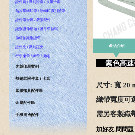
證件套 / 識別證套 / 皮革卡套
熱昇華轉印帶 / 熱轉印識別證帶
證件帶金屬 / 塑膠配件
識別證伸縮扣 / 證件帶拉環
伸縮扣識別證帶
產品介紹
證件夾 / 識別証夾
行李束帶 / 綁帶 / 掛繩
素色高
客製印刷案例
熱銷款證件套 / 卡套
尺寸
: 寬 20
塑膠扣具配件區
織帶寬度可選
金屬配件區
需
另客製織帶
手機周邊配件
加好友,問問