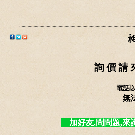
詢 價 請 
電話
無
加好友,問問題,來詢價 -