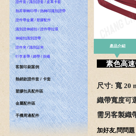
證件套 / 識別證套 / 皮革卡套
熱昇華轉印帶 / 熱轉印識別證帶
證件帶金屬 / 塑膠配件
識別證伸縮扣 / 證件帶拉環
伸縮扣識別證帶
產品介紹
證件夾 / 識別証夾
行李束帶 / 綁帶 / 掛繩
素色高
客製印刷案例
熱銷款證件套 / 卡套
尺寸
: 寬 20
塑膠扣具配件區
織帶寬度可選
金屬配件區
需
另客製織帶
手機周邊配件
加好友,問問