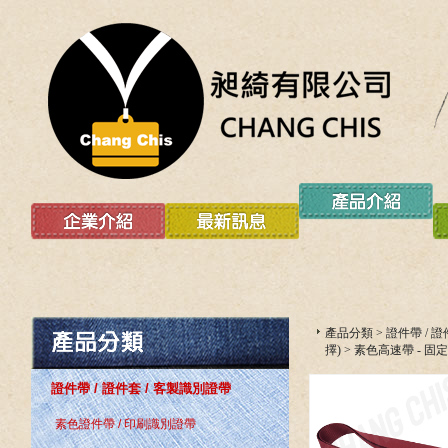
產品分類
>
證件帶 / 
擇)
>
素色高速帶 - 固
證件帶 / 證件套 / 客製識別證帶
素色證件帶 / 印刷識別證帶