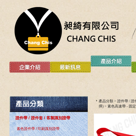
產品分類
>
證件帶 / 
擇)
>
素色高速帶 - 固
證件帶 / 證件套 / 客製識別證帶
素色證件帶 / 印刷識別證帶