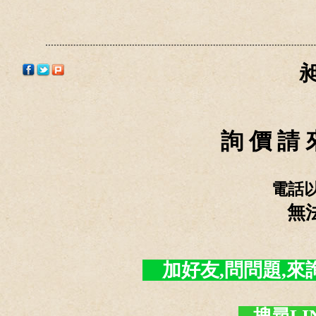
詢 價 請 
電話
無
加好友,問問題,來詢價 -