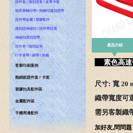
證件套 / 識別證套 / 皮革卡套
熱昇華轉印帶 / 熱轉印識別證帶
證件帶金屬 / 塑膠配件
識別證伸縮扣 / 證件帶拉環
伸縮扣識別證帶
產品介紹
證件夾 / 識別証夾
行李束帶 / 綁帶 / 掛繩
素色高
客製印刷案例
熱銷款證件套 / 卡套
尺寸
: 寬 20
塑膠扣具配件區
織帶寬度可選
金屬配件區
需
另客製織帶
手機周邊配件
加好友,問問