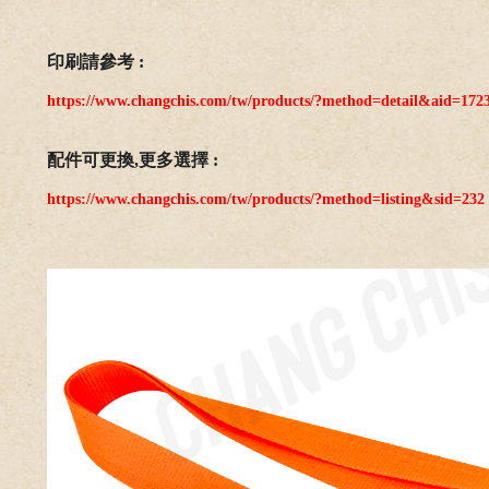
印刷請參考 :
https://www.changchis.com/tw/products/?method=detail&aid=172
配件可更換,更多選擇 :
https://www.changchis.com/tw/products/?method=listing&sid=232