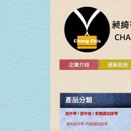
證件帶 / 證件套 / 客製識別證帶
素色證件帶 / 印刷識別證帶