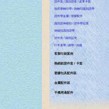
證件套 / 識別證套 / 皮革卡套
熱昇華轉印帶 / 熱轉印識別證帶
證件帶金屬 / 塑膠配件
識別證伸縮扣 / 證件帶拉環
伸縮扣識別證帶
證件夾 / 識別証夾
行李束帶 / 綁帶 / 掛繩
客製印刷案例
熱銷款證件套 / 卡套
塑膠扣具配件區
金屬配件區
手機周邊配件