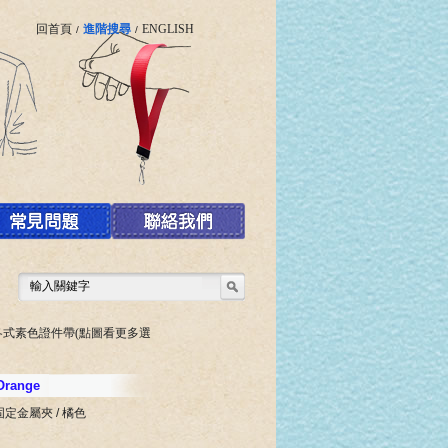
回首頁
進階搜尋
ENGLISH
/
/
各式素色證件帶(點圖看更多選
 Orange
固定金屬夾 / 橘色