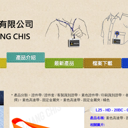
產品分類
>
證件帶 / 證件套 / 客製識別證帶
>
素色證件帶 / 印刷識別證帶
>
擇)
>
素色高速帶 - 固定金屬夾
>
素色高速帶 - 固定金屬夾 / 橘色
L25 - HD - 20BC -
產品名稱:
素色高速帶 - 
相關圖片: