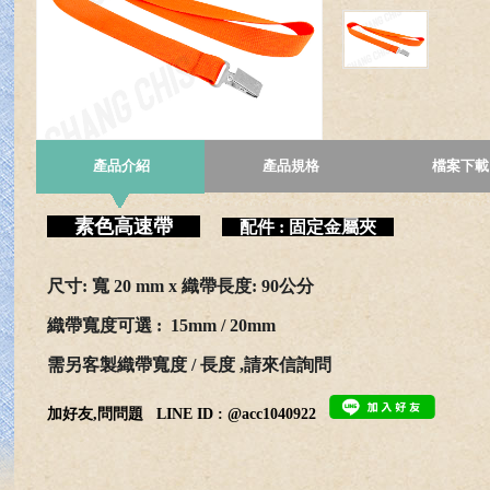
產品介紹
產品規格
檔案下載
素色高速帶
配件 : 固定金屬夾
尺寸
: 寬 20 mm x
織
帶
長
度
: 90
公分
織帶寬度可選 :
15mm / 20mm
需
另客製織帶寬度 / 長度 ,請來信詢問
加好友,問問題
LINE ID : @acc1040922