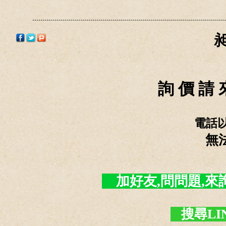
詢 價 請 
電話
無
加好友,問問題,來詢價 -
搜尋LI