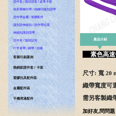
證件套 / 識別證套 / 皮革卡套
熱昇華轉印帶 / 熱轉印識別證帶
證件帶金屬 / 塑膠配件
識別證伸縮扣 / 證件帶拉環
伸縮扣識別證帶
產品介紹
證件夾 / 識別証夾
行李束帶 / 綁帶 / 掛繩
素色高
客製印刷案例
熱銷款證件套 / 卡套
尺寸
: 寬 20
塑膠扣具配件區
織帶寬度可選
金屬配件區
需
另客製織帶
手機周邊配件
加好友,問問