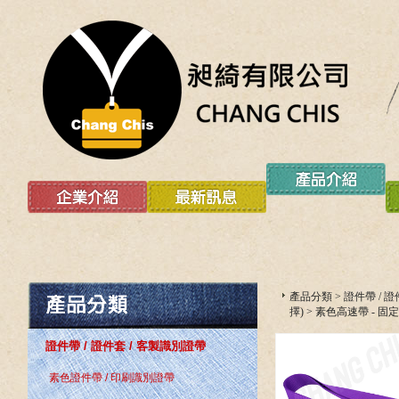
產品分類
>
證件帶 / 
擇)
>
素色高速帶 - 固
證件帶 / 證件套 / 客製識別證帶
素色證件帶 / 印刷識別證帶