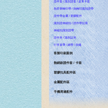
證件套 / 識別證套 / 皮革卡套
熱昇華轉印帶 / 熱轉印識別證帶
證件帶金屬 / 塑膠配件
識別證伸縮扣 / 證件帶拉環
伸縮扣識別證帶
證件夾 / 識別証夾
行李束帶 / 綁帶 / 掛繩
客製印刷案例
熱銷款證件套 / 卡套
塑膠扣具配件區
金屬配件區
手機周邊配件