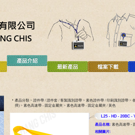
產品分類
>
證件帶 / 證件套 / 客製識別證帶
>
素色證件帶 / 印刷識別證帶
>
擇)
>
素色高速帶 - 固定金屬夾
>
素色高速帶 - 固定金屬夾 / 黃色
L25 - HD - 20BC - 
產品名稱:
素色高速帶 - 
相關圖片: