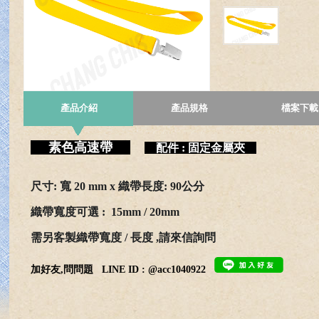
產品介紹
產品規格
檔案下載
素色高速帶
配件 : 固定金屬夾
尺寸
: 寬 20 mm x
織
帶
長
度
: 90
公分
織帶寬度可選 :
15mm / 20mm
需
另客製織帶寬度 / 長度 ,請來信詢問
加好友,問問題
LINE ID : @acc1040922