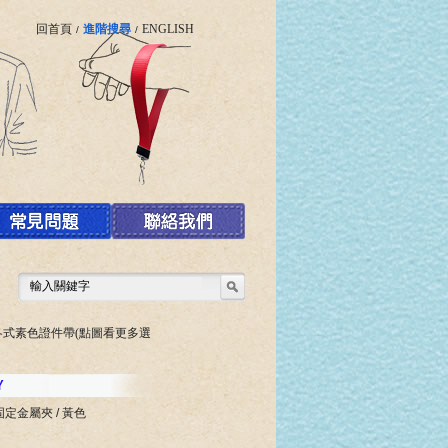
回首頁
進階搜尋
ENGLISH
/
/
各式素色證件帶(點圖看更多選
Y
固定金屬夾 / 黃色