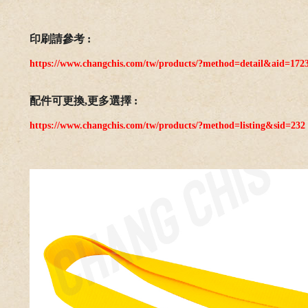
印刷請參考 :
https://www.changchis.com/tw/products/?method=detail&aid=172
配件可更換,更多選擇 :
https://www.changchis.com/tw/products/?method=listing&sid=232