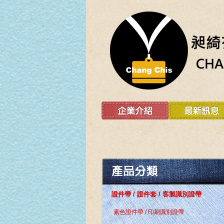
證件帶 / 證件套 / 客製識別證帶
素色證件帶 / 印刷識別證帶