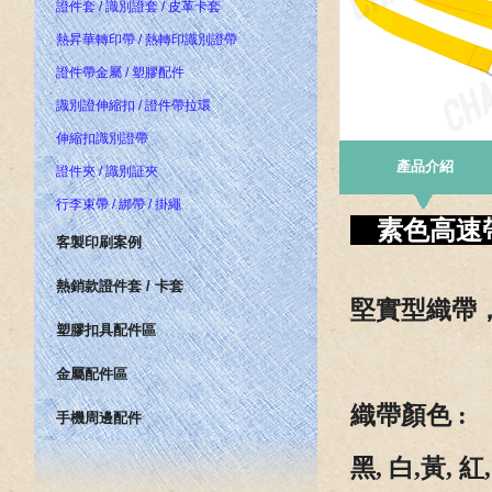
證件套 / 識別證套 / 皮革卡套
熱昇華轉印帶 / 熱轉印識別證帶
證件帶金屬 / 塑膠配件
識別證伸縮扣 / 證件帶拉環
伸縮扣識別證帶
產品介紹
證件夾 / 識別証夾
行李束帶 / 綁帶 / 掛繩
素色高速帶
客製印刷案例
熱銷款證件套 / 卡套
堅實型織帶
塑膠扣具配件區
金屬配件區
織帶顏色 :
手機周邊配件
黑, 白,黃, 紅