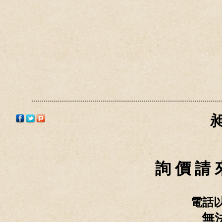
詢 價 請 
電話
無