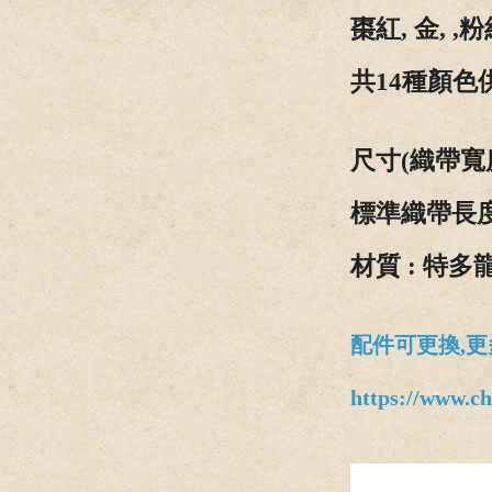
棗紅, 金, 
共14種顏色
尺寸(織帶寬度) 
標準織帶長度 
材質 :
特多
配件可更換,更
https://www.c