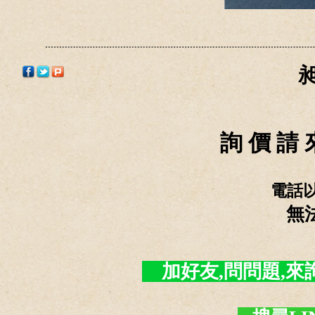
詢 價 請 
電話
無
加好友,問問題,來詢價 -