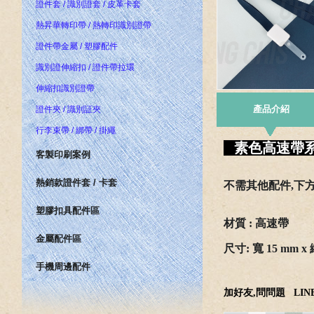
證件套 / 識別證套 / 皮革卡套
熱昇華轉印帶 / 熱轉印識別證帶
證件帶金屬 / 塑膠配件
識別證伸縮扣 / 證件帶拉環
伸縮扣識別證帶
產品介紹
證件夾 / 識別証夾
行李束帶 / 綁帶 / 掛繩
素色高速帶系列
客製印刷案例
熱銷款證件套 / 卡套
不需其他配件,下
塑膠扣具配件區
材質 : 高速帶
金屬配件區
尺寸
: 寬 15 mm x
手機周邊配件
加好友,問問題
LINE