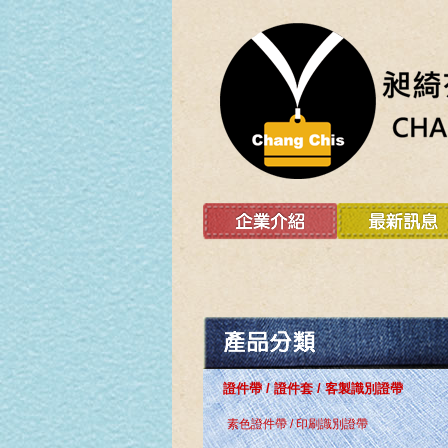
證件帶 / 證件套 / 客製識別證帶
素色證件帶 / 印刷識別證帶