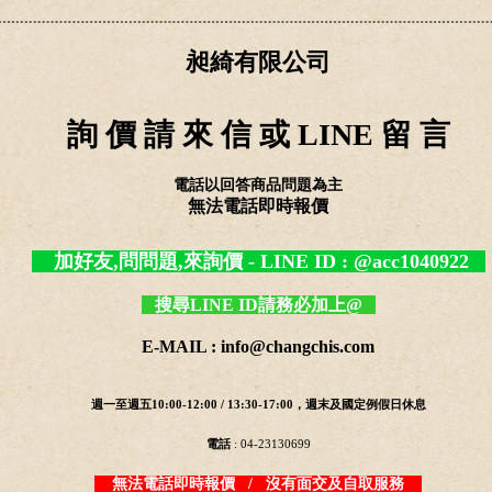
昶綺有限公司
詢 價 請 來 信 或 LINE 留 言
電話以回答商品問題為主
無法電話即時報價
加好友,問問題,來詢價 - LINE ID : @acc1040922
搜尋LINE ID請務必加上@
E-MAIL : info@changchis.com
週一至週五10:00-12:00 / 13:30-17:00，週末及國定例假日休息
電話
: 04-23130699
無法電話即時報價 / 沒有面交及自取服務