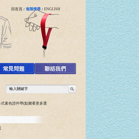
回首頁
進階搜尋
ENGLISH
/
/
各式素色證件帶(點圖看更多選
紅