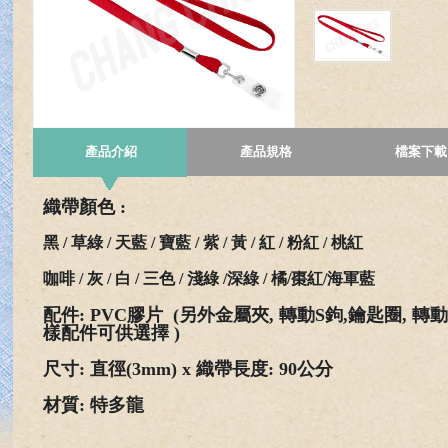
產品介紹
產品規格
檔案下載
織
帶
顏
色
:
黑 / 草綠 / 天藍 / 寶藍 / 紫 / 黃 / 紅 / 粉紅
/ 桃紅
咖啡 / 灰 / 白 / 三色 / 淺綠
/深綠 / 橘/棗紅/海軍藍
配
件
: PVC膠片 (
另
外金屬夾
, 轉動S鉤,
鑰
匙
圈
,
轉
動
樣配件
可
供
選
擇
)
尺
寸
:
直
徑
(3mm) x
織
帶
長
度
: 90
公
分
材
質
:
特
多
龍