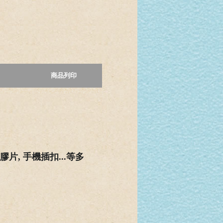
商品列印
膠
片
,
手
機
插
扣...
等多