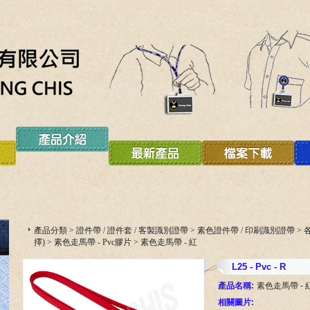
產品分類
>
證件帶 / 證件套 / 客製識別證帶
>
素色證件帶 / 印刷識別證帶
>
擇)
>
素色走馬帶 - Pvc膠片
>
素色走馬帶 - 紅
L25 - Pvc - R
產品名稱:
素色走馬帶 - 
相關圖片: