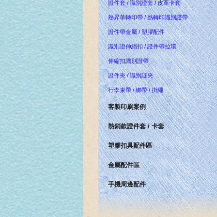
證件套 / 識別證套 / 皮革卡套
熱昇華轉印帶 / 熱轉印識別證帶
證件帶金屬 / 塑膠配件
識別證伸縮扣 / 證件帶拉環
伸縮扣識別證帶
證件夾 / 識別証夾
行李束帶 / 綁帶 / 掛繩
客製印刷案例
熱銷款證件套 / 卡套
塑膠扣具配件區
金屬配件區
手機周邊配件