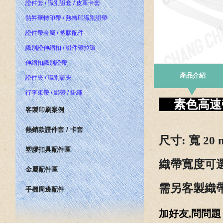
證件套 / 識別證套 / 皮革卡套
熱昇華轉印帶 / 熱轉印識別證帶
證件帶金屬 / 塑膠配件
識別證伸縮扣 / 證件帶拉環
伸縮扣識別證帶
產品介紹
證件夾 / 識別証夾
行李束帶 / 綁帶 / 掛繩
素色高
客製印刷案例
熱銷款證件套 / 卡套
尺寸
: 寬 20
塑膠扣具配件區
織帶寬度可選
金屬配件區
需
另客製織帶
手機周邊配件
加好友,問問