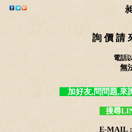
詢 價 請 
電話
無
加好友,問問題,來詢價 -
搜尋LI
E-MAIL :