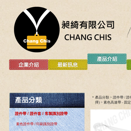
產品分類
>
證件帶 / 
擇)
>
素色高速帶 - 固
證件帶 / 證件套 / 客製識別證帶
素色證件帶 / 印刷識別證帶