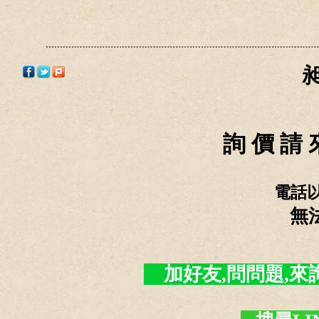
詢 價 請 
電話
無
加好友,問問題,來詢價 -