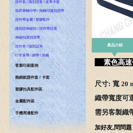
證件套 / 識別證套 / 皮革卡套
熱昇華轉印帶 / 熱轉印識別證帶
證件帶金屬 / 塑膠配件
識別證伸縮扣 / 證件帶拉環
伸縮扣識別證帶
產品介紹
證件夾 / 識別証夾
行李束帶 / 綁帶 / 掛繩
素色高
客製印刷案例
熱銷款證件套 / 卡套
尺寸
: 寬 20
塑膠扣具配件區
織帶寬度可選
金屬配件區
需
另客製織帶
手機周邊配件
加好友,問問