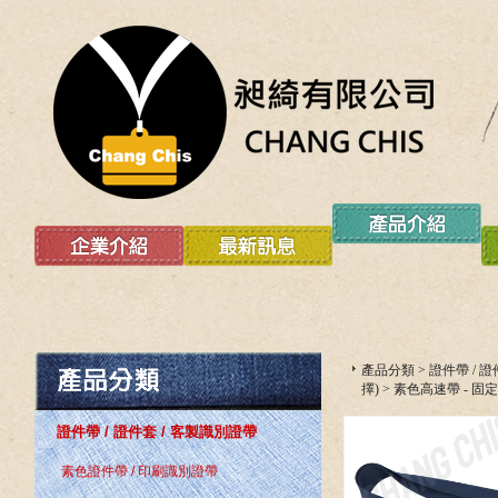
產品分類
>
證件帶 / 
擇)
>
素色高速帶 - 固
證件帶 / 證件套 / 客製識別證帶
素色證件帶 / 印刷識別證帶