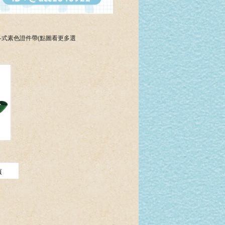
各式素色證件帶(點圖看更多選
頁