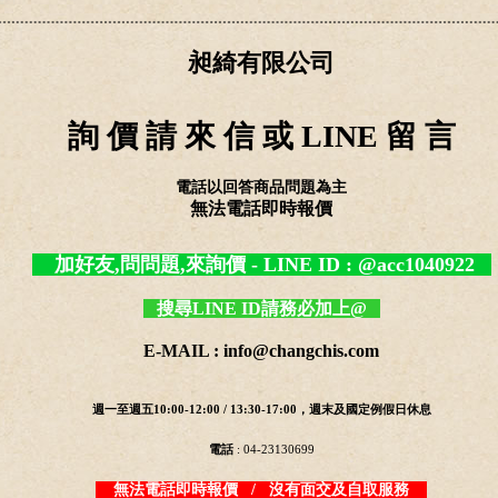
昶綺有限公司
詢 價 請 來 信 或 LINE 留 言
電話以回答商品問題為主
無法電話即時報價
加好友,問問題,來詢價 - LINE ID : @acc1040922
搜尋LINE ID請務必加上@
E-MAIL : info@changchis.com
週一至週五10:00-12:00 / 13:30-17:00，週末及國定例假日休息
電話
: 04-23130699
無法電話即時報價 / 沒有面交及自取服務