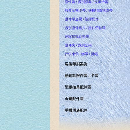
證件套 / 識別證套 / 皮革卡套
熱昇華轉印帶 / 熱轉印識別證帶
證件帶金屬 / 塑膠配件
識別證伸縮扣 / 證件帶拉環
伸縮扣識別證帶
證件夾 / 識別証夾
行李束帶 / 綁帶 / 掛繩
客製印刷案例
熱銷款證件套 / 卡套
塑膠扣具配件區
金屬配件區
手機周邊配件