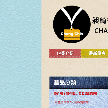
證件帶 / 證件套 / 客製識別證帶
素色證件帶 / 印刷識別證帶