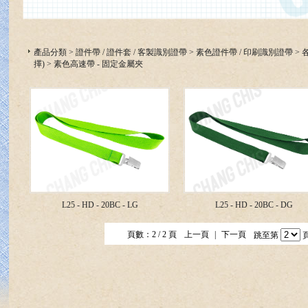
產品分類
>
證件帶 / 證件套 / 客製識別證帶
>
素色證件帶 / 印刷識別證帶
>
擇)
>
素色高速帶 - 固定金屬夾
L25 - HD - 20BC - LG
L25 - HD - 20BC - DG
頁數：2 / 2 頁
上一頁
|
下一頁
跳至第