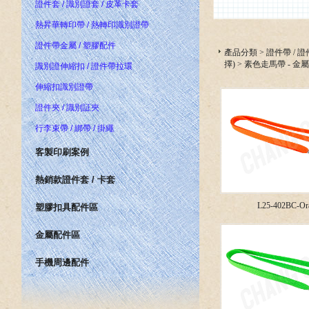
證件套 / 識別證套 / 皮革卡套
熱昇華轉印帶 / 熱轉印識別證帶
證件帶金屬 / 塑膠配件
產品分類
>
證件帶 / 
擇)
>
素色走馬帶 - 金
識別證伸縮扣 / 證件帶拉環
伸縮扣識別證帶
證件夾 / 識別証夾
行李束帶 / 綁帶 / 掛繩
客製印刷案例
熱銷款證件套 / 卡套
L25-402BC-Or
塑膠扣具配件區
金屬配件區
手機周邊配件