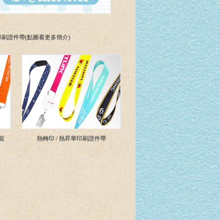
印刷證件帶(點圖看更多簡介)
龍
熱轉印 / 熱昇華印刷證件帶