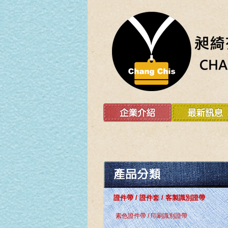
證件帶 / 證件套 / 客製識別證帶
素色證件帶 / 印刷識別證帶