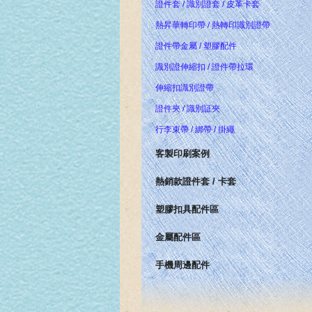
證件套 / 識別證套 / 皮革卡套
熱昇華轉印帶 / 熱轉印識別證帶
證件帶金屬 / 塑膠配件
識別證伸縮扣 / 證件帶拉環
伸縮扣識別證帶
證件夾 / 識別証夾
行李束帶 / 綁帶 / 掛繩
客製印刷案例
熱銷款證件套 / 卡套
塑膠扣具配件區
金屬配件區
手機周邊配件