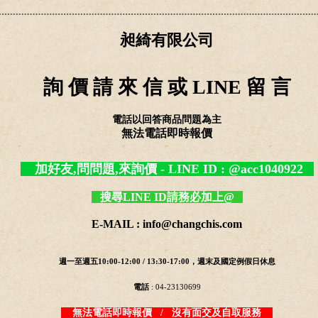
昶綺有限公司
詢 價 請 來 信 或 LINE 留 言
電話以回答商品問題為主
無法電話即時報價
加好友,問問題,來詢價 - LINE ID : @acc1040922
搜尋LINE ID請務必加上@
E-MAIL : info@changchis.com
週一至週五10:00-12:00 / 13:30-17:00，週末及國定例假日休息
電話
: 04-23130699
無法電話即時報價 / 沒有面交及自取服務