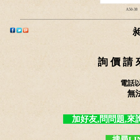
A50-38
詢 價 請 
電話
無
加好友,問問題,來詢價 -
搜尋LI