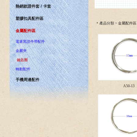
熱銷款證件套 / 卡套
塑膠扣具配件區
產品分類
>
金屬配件區
金屬配件區
電著黑證件帶配件
金屬夾
鑰匙圈
轉動配件
手機周邊配件
A50-13