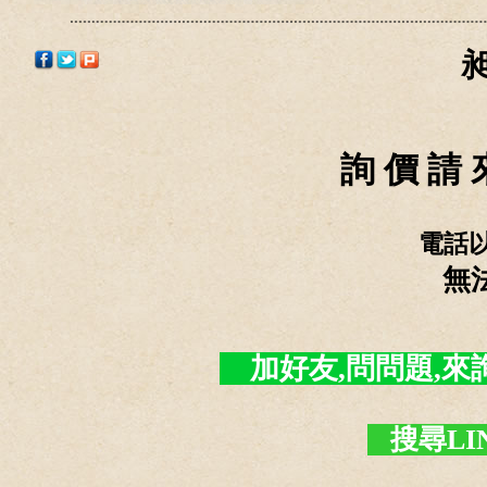
詢 價 請 
電話
無
加好友,問問題,來詢價 -
搜尋LI