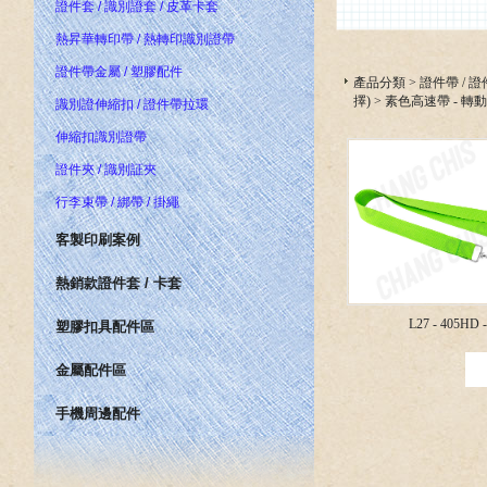
證件套 / 識別證套 / 皮革卡套
熱昇華轉印帶 / 熱轉印識別證帶
證件帶金屬 / 塑膠配件
產品分類
>
證件帶 / 
擇)
>
素色高速帶 - 轉
識別證伸縮扣 / 證件帶拉環
伸縮扣識別證帶
證件夾 / 識別証夾
行李束帶 / 綁帶 / 掛繩
客製印刷案例
熱銷款證件套 / 卡套
L27 - 405HD 
塑膠扣具配件區
金屬配件區
手機周邊配件