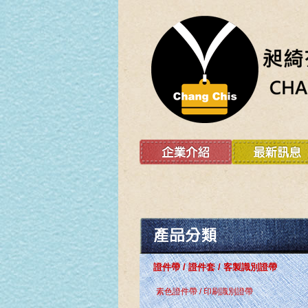
證件帶 / 證件套 / 客製識別證帶
素色證件帶 / 印刷識別證帶