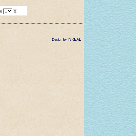
第
頁
INREAL
Design by