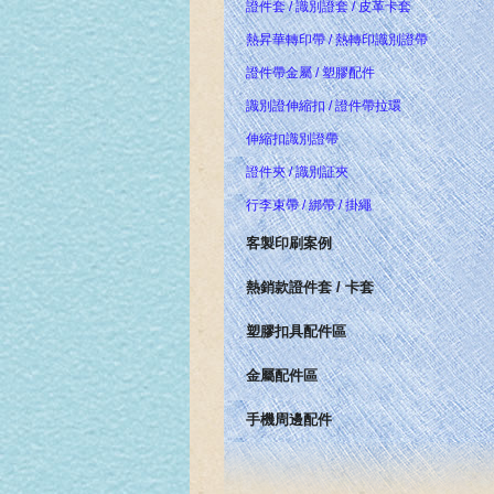
證件套 / 識別證套 / 皮革卡套
熱昇華轉印帶 / 熱轉印識別證帶
證件帶金屬 / 塑膠配件
識別證伸縮扣 / 證件帶拉環
伸縮扣識別證帶
證件夾 / 識別証夾
行李束帶 / 綁帶 / 掛繩
客製印刷案例
熱銷款證件套 / 卡套
塑膠扣具配件區
金屬配件區
手機周邊配件