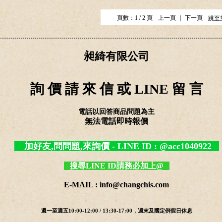
頁數：1 / 2 頁
上一頁
|
下一頁
跳至
昶綺有限公司
詢 價 請 來 信 或 LINE 留 言
電話以回答商品問題為主
無法電話即時報價
加好友,問問題,來詢價 - LINE ID : @acc1040922
搜尋LINE ID請務必加上@
E-MAIL : info@changchis.com
週一至週五10:00-12:00 / 13:30-17:00，週末及國定例假日休息