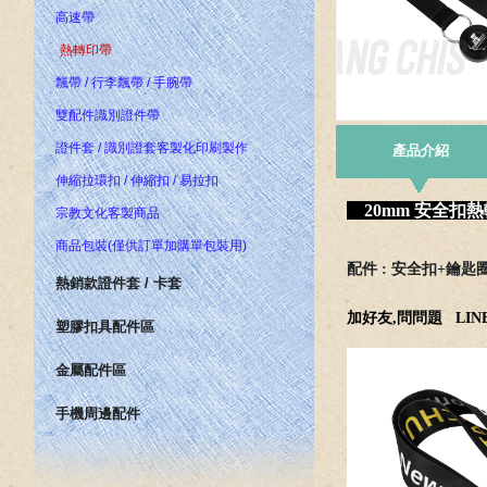
高速帶
熱轉印帶
飄帶 / 行李飄帶 / 手腕帶
雙配件識別證件帶
證件套 / 識別證套客製化印刷製作
產品介紹
伸縮拉環扣 / 伸縮扣 / 易拉扣
20mm 安全扣熱
宗教文化客製商品
商品包裝(僅供訂單加購單包裝用)
配件 : 安全扣+鑰匙
熱銷款證件套 / 卡套
加好友,問問題
LINE
塑膠扣具配件區
金屬配件區
手機周邊配件