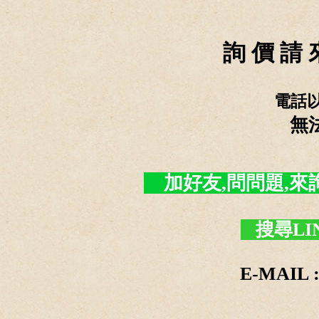
詢 價 請 
電話
無
加好友,問問題,來詢價 -
搜尋LI
E-MAIL :