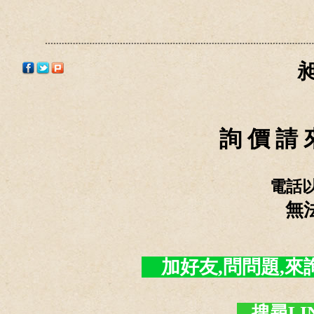
詢 價 請 
電話
無
加好友,問問題,來詢價 -
搜尋LI