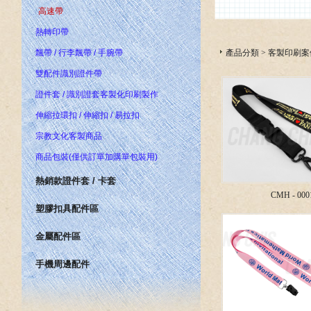
高速帶
熱轉印帶
產品分類
>
客製印刷案
飄帶 / 行李飄帶 / 手腕帶
雙配件識別證件帶
證件套 / 識別證套客製化印刷製作
伸縮拉環扣 / 伸縮扣 / 易拉扣
宗教文化客製商品
商品包裝(僅供訂單加購單包裝用)
熱銷款證件套 / 卡套
CMH - 000
塑膠扣具配件區
金屬配件區
手機周邊配件