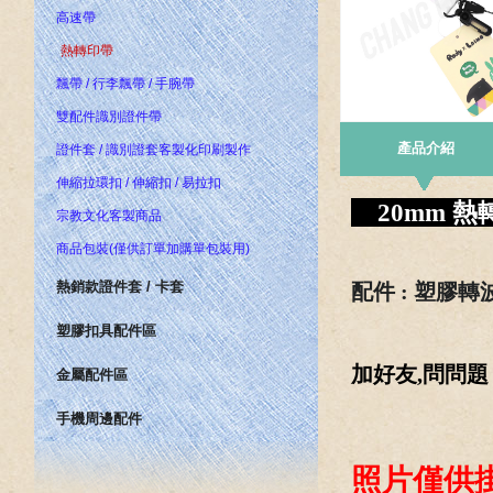
高速帶
熱轉印帶
飄帶 / 行李飄帶 / 手腕帶
雙配件識別證件帶
產品介紹
證件套 / 識別證套客製化印刷製作
伸縮拉環扣 / 伸縮扣 / 易拉扣
20mm 熱
宗教文化客製商品
商品包裝(僅供訂單加購單包裝用)
熱銷款證件套 / 卡套
配件 : 塑膠
塑膠扣具配件區
加好友,問問
金屬配件區
手機周邊配件
照片僅供