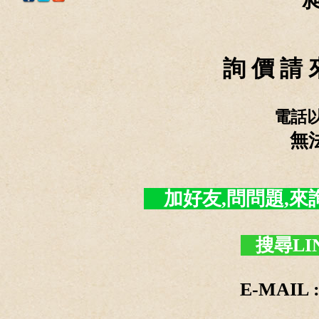
詢 價 請 
電話
無
加好友,問問題,來詢價 -
搜尋LI
E-MAIL :