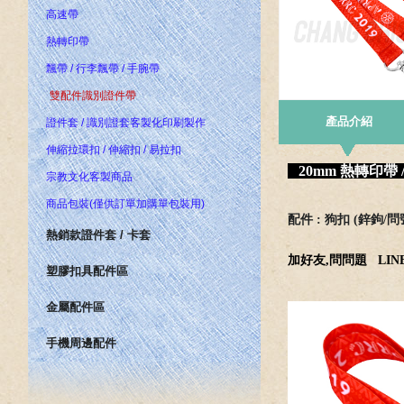
高速帶
熱轉印帶
飄帶 / 行李飄帶 / 手腕帶
雙配件識別證件帶
產品介紹
證件套 / 識別證套客製化印刷製作
伸縮拉環扣 / 伸縮扣 / 易拉扣
20mm 熱轉印帶
宗教文化客製商品
商品包裝(僅供訂單加購單包裝用)
配件 : 狗扣 (鋅鉤/問
熱銷款證件套 / 卡套
加好友,問問題
LINE
塑膠扣具配件區
金屬配件區
手機周邊配件