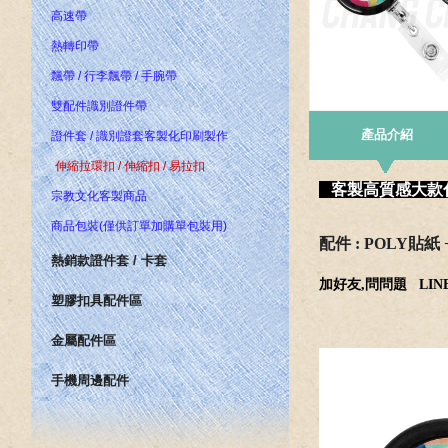
高速帶
熱轉印帶
飄帶 / 行李飄帶 / 手腕帶
雙配件識別證件帶
產品介紹
證件套 / 識別證套客製化印刷製作
伸縮拉環扣 / 伸縮扣 / 易拉扣
客製高質感大款伸縮
宗教文化客製商品
商品包裝(僅供訂單加購單包裝用)
配件 : POLY貼紙 
熱銷款證件套 / 卡套
加好友,問問題
LINE
塑膠扣具配件區
金屬配件區
手機周邊配件