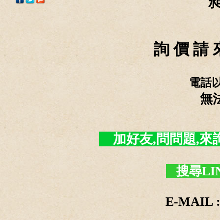
詢 價 請 
電話
無
加好友,問問題,來詢價 -
搜尋LI
E-MAIL :