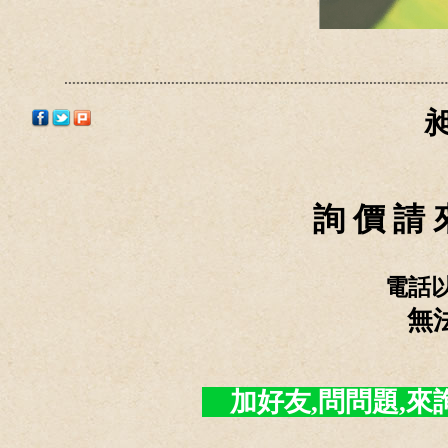
詢 價 請 
電話
無
加好友,問問題,來詢價 -