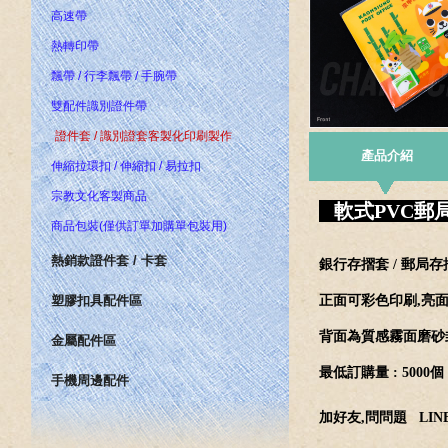
高速帶
熱轉印帶
飄帶 / 行李飄帶 / 手腕帶
雙配件識別證件帶
證件套 / 識別證套客製化印刷製作
產品介紹
伸縮拉環扣 / 伸縮扣 / 易拉扣
宗教文化客製商品
軟式PVC郵局
商品包裝(僅供訂單加購單包裝用)
熱銷款證件套 / 卡套
銀行存摺套 / 郵局
塑膠扣具配件區
正面可彩色印刷,亮
背面為質感霧面磨砂
金屬配件區
最低訂購量 : 5000個
手機周邊配件
加好友,問問題
LINE