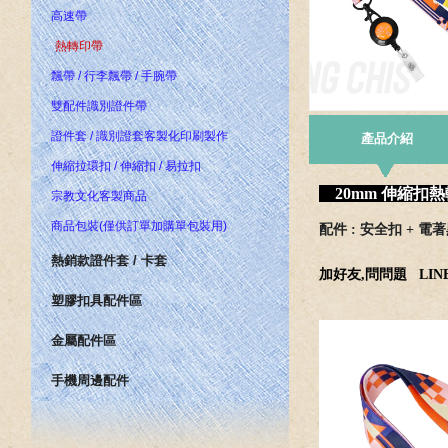
高速帶
熱轉印帶
飄帶 / 行李飄帶 / 手腕帶
雙配件識別證件帶
證件套 / 識別證套客製化印刷製作
產品介紹
伸縮拉環扣 / 伸縮扣 / 易拉扣
20mm 伸縮扣熱
宗教文化客製商品
商品包裝(僅供訂單加購單包裝用)
配件 : 安全扣 + 電
熱銷款證件套 / 卡套
加好友,問問題
LINE
塑膠扣具配件區
金屬配件區
手機周邊配件