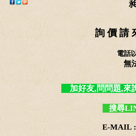
詢 價 請 
電話
無
加好友,問問題,來詢價 -
搜尋LI
E-MAIL :