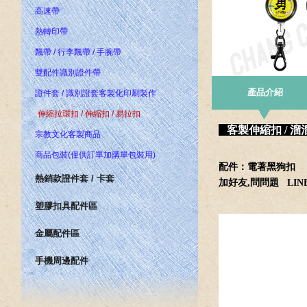
高速帶
熱轉印帶
飄帶 / 行李飄帶 / 手腕帶
雙配件識別證件帶
產品介紹
證件套 / 識別證套客製化印刷製作
伸縮拉環扣 / 伸縮扣 / 易拉扣
客製伸縮扣 / 溜
宗教文化客製商品
商品包裝(僅供訂單加購單包裝用)
配件：電著黑狗扣
熱銷款證件套 / 卡套
加好友,問問題
LINE
塑膠扣具配件區
金屬配件區
手機周邊配件