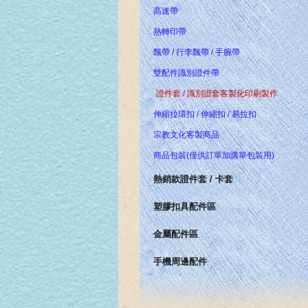
高速帶
熱轉印帶
飄帶 / 行李飄帶 / 手腕帶
雙配件識別證件帶
證件套 / 識別證套客製化印刷製作
伸縮拉環扣 / 伸縮扣 / 易拉扣
宗教文化客製商品
商品包裝(僅供訂單加購單包裝用)
熱銷款證件套 / 卡套
塑膠扣具配件區
金屬配件區
手機周邊配件