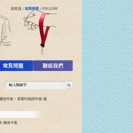
回首頁
進階搜尋
ENGLISH
/
/
塑膠證件套
>
客製印刷證件套-健
套-健保卡套