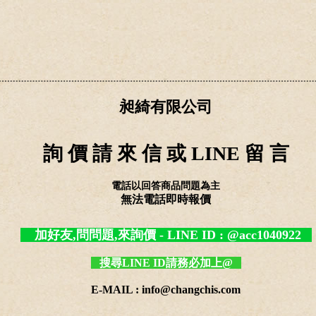
昶綺有限公司
詢 價 請 來 信 或 LINE 留 言
電話以回答商品問題為主
無法電話即時報價
加好友,問問題,來詢價 - LINE ID : @acc1040922
搜尋LINE ID請務必加上@
E-MAIL : info@changchis.com