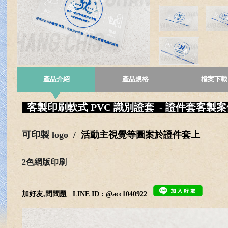
產品介紹
產品規格
檔案下載
客製印刷軟式 PVC 識別證套 - 證件套客製案
可印製 logo /
活動主視覺等圖案於證件套上
2色網版印刷
加好友,問問題
LINE ID : @acc1040922