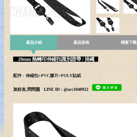
產品介紹
產品規格
檔案下載
20mm 熱轉印伸縮扣識別證帶 / 掛繩
配件 : 伸縮扣+PVC膠片+POLY貼紙
加好友,問問題
LINE ID : @acc1040922