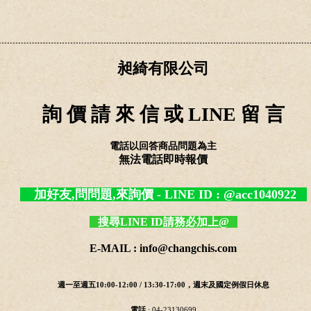
昶綺有限公司
詢 價 請 來 信 或 LINE 留 言
電話以回答商品問題為主
無法電話即時報價
加好友,問問題,來詢價 - LINE ID : @acc1040922
搜尋LINE ID請務必加上@
E-MAIL : info@changchis.com
週一至週五10:00-12:00 / 13:30-17:00，週末及國定例假日休息
電話
: 04-23130699