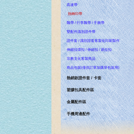
高速帶
熱轉印帶
飄帶 / 行李飄帶 / 手腕帶
雙配件識別證件帶
證件套 / 識別證套客製化印刷製作
伸縮拉環扣 / 伸縮扣 / 易拉扣
宗教文化客製商品
商品包裝(僅供訂單加購單包裝用)
熱銷款證件套 / 卡套
塑膠扣具配件區
金屬配件區
手機周邊配件