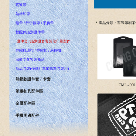
高速帶
熱轉印帶
產品分類
>
客製印刷案
飄帶 / 行李飄帶 / 手腕帶
雙配件識別證件帶
證件套 / 識別證套客製化印刷製作
伸縮拉環扣 / 伸縮扣 / 易拉扣
宗教文化客製商品
商品包裝(僅供訂單加購單包裝用)
熱銷款證件套 / 卡套
CML - 000
塑膠扣具配件區
金屬配件區
手機周邊配件