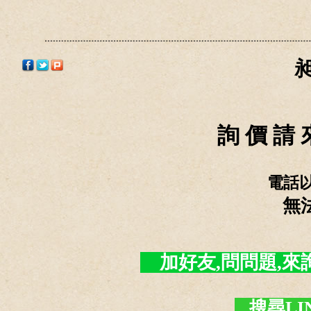
詢 價 請 
電話
無
加好友,問問題,來詢價 -
搜尋LI